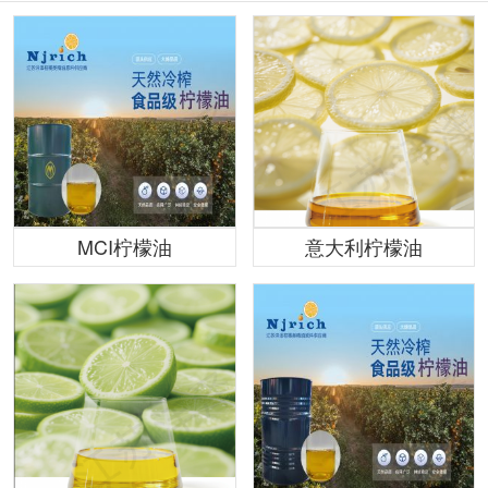
MCI柠檬油
意大利柠檬油