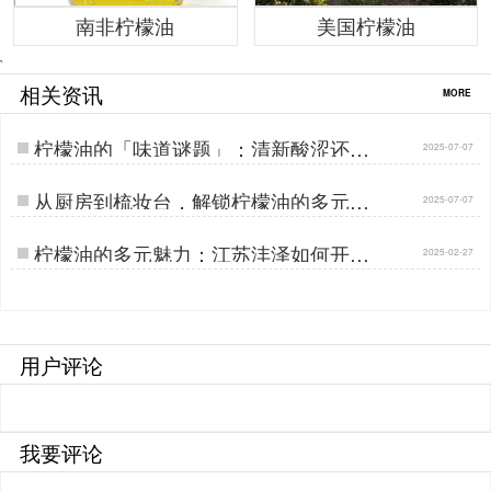
南非柠檬油
美国柠檬油
`
相关资讯
MORE
柠檬油的「味道谜题」：清新酸涩还是
2025-07-07
甜蜜果香？…
从厨房到梳妆台，解锁柠檬油的多元用
2025-07-07
法…
柠檬油的多元魅力：江苏沣泽如何开启
2025-02-27
应用新篇…
用户评论
我要评论